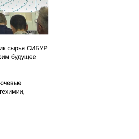
щик сырья СИБУР
роим будущее
лючевые
техимии,