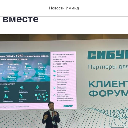
риентиры партнерства: 
Новости Иммид
 вместе