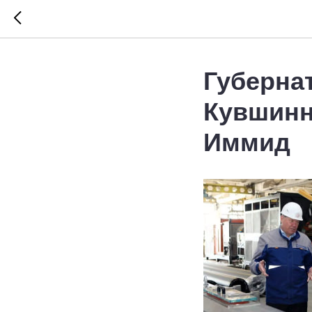
Губерна
Кувшинн
Иммид