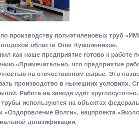
д по производству полиэтиленовых труб «И
логодской области Олег Кувшинников.
нил как наше предприятие готово к работе п
нию.«Примечательно, что предприятие раб
лностью на отечественном сырье. Это позв
вать производство в нынешних условиях. С
шой. Работа на заводе идёт круглосуточно.
 трубы используются на объектах федерал
и «Оздоровление Волги», нацпроекта «Эколо
иальной догазификации.