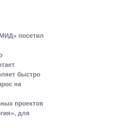
ММИД» посетил
о
отает
оляет быстро
прос на
ьных проектов
гия», для