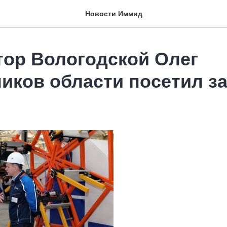
Новости Иммид
тор Вологодской Олег
иков области посетил з