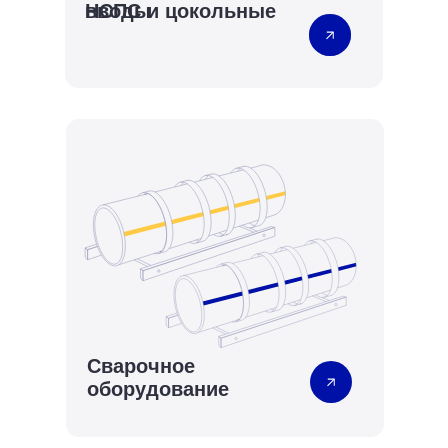
НСПС и цокольные
вводы
Сварочное
оборудование