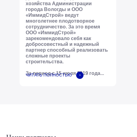
хозяйства Администрации
города Вологды и ООО
«ИммидСтрой» ведут
многолетнее плодотворное
сотрудничество. За это время
ООО «ИммидСтрой»
зарекомендовало себя как
добросовестный и надежный
партнер способный реализовать
сложные проекты
строительства.
За период с 15 июля 2019 года...
ЧИТАТЬ ПОЛНОСТЬЮ