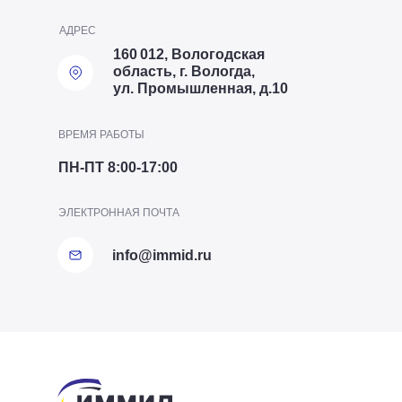
АДРЕС
160 012, Вологодская
область, г. Вологда,
ул. Промышленная, д.10
ВРЕМЯ РАБОТЫ
ПН-ПТ 8:00-17:00
ТЕЛЕФОН ОТДЕЛА ПТО
ЭЛЕКТРОННАЯ ПОЧТА
+7 (8172) 20-20-63
info@immid.ru
Представительство в
Производство
Представительство в
ИммидСтрой
Производство в