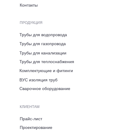
Контакты
Череповец
ПРОДУКЦИЯ
Трубы для водопровода
АДРЕС ПРЕДСТАВИТЕЛЬСТВА
Трубы для газопровода
Вологодская область,
г. Череповец, ул. Розы
Трубы для канализации
Люксембург, д. 7
Трубы для теплоснабжения
Комплектующие и фитинги
ВРЕМЯ РАБОТЫ
ВУС изоляция труб
ПН-ПТ 8:00-17:00
Сварочное оборудование
ТЕЛЕФОН
КЛИЕНТАМ
+7 (921) 053 5220
Прайс-лист
Проектирование
ЭЛЕКТРОННАЯ ПОЧТА