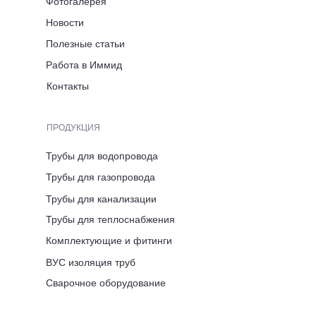
Фотогалерея
Новости
ЭЛЕКТРОННАЯ ПОЧТА
ЭЛЕКТРОННАЯ ПОЧТА
Полезные статьи
info@immid.ru
info@immidstroy.ru
Работа в Иммид
Контакты
Череповец
ПРОДУКЦИЯ
Трубы для водопровода
АДРЕС ПРЕДСТАВИТЕЛЬСТВА
Трубы для газопровода
Вологодская область,
г. Череповец, ул. Розы
Трубы для канализации
Люксембург, д. 7
Трубы для теплоснабжения
Комплектующие и фитинги
ВРЕМЯ РАБОТЫ
ВУС изоляция труб
ПН-ПТ 8:00-17:00
Сварочное оборудование
ТЕЛЕФОН