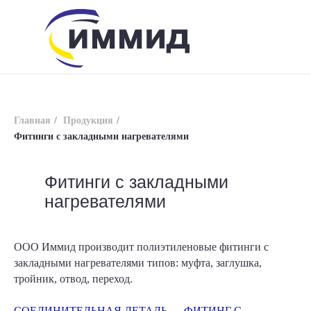
Главная
/
Продукция
/
Фитинги с закладными нагревателями
Фитинги с закладными
info@immid.ru
8 (800) 200-56-01
нагревателями
ООО Иммид производит полиэтиленовые фитинги с
закладными нагревателями типов: муфта, заглушка,
тройник, отвод, переход.
СОЕДИНИТЕЛЬНАЯ ДЕТАЛЬ — ФИТИНГ С