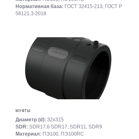
Нормативная база:
ГОСТ 32415-213, ГОСТ Р
58121.3-2018
МУФТЫ
Диаметр (d):
32х315
SDR:
SDR17,6 SDR17, SDR11, SDR9
Материал:
ПЭ100, ПЭ100RC