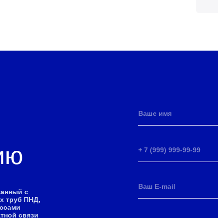
ию
занный с
х труб ПНД,
ессами
атной связи