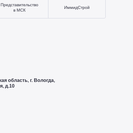
Представительство
ИммидСтрой
в МСК
ая область, г. Вологда,
, д.10