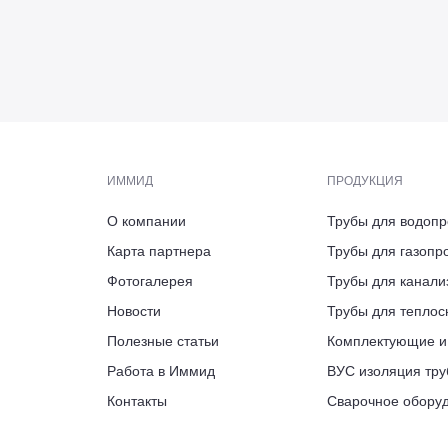
Пб
скве
ИММИД
ПРОДУКЦИЯ
О компании
Трубы для водоп
АДРЕС
ЭЛЕКТРОННАЯ ПОЧТА
ТЕЛЕФОН ПРИЁМНОЙ/ФАКС
ВРЕМЯ РАБОТЫ
Карта партнера
Трубы для газопр
Калужская област
ПН-ПТ 9:00-18:00
126, литера Б.,
 12, пом. 2206,
ppu@immid.ru
+7 (812) 244-16-14
Фотогалерея
Трубы для канали
АДРЕС ПРЕДСТАВИТЕЛЬСТВА
индустриальный п
ашня Федерация
нтик сити»
проезд
Новости
Трубы для тепло
г. Вологда, ул. Во
Полезные статьи
Комплектующие и
ВРЕМЯ РАБОТЫ
Работа в Иммид
ВУС изоляция тру
ПН-ПТ 8:00-17:00
ВРЕМЯ РАБОТЫ
Контакты
Сварочное обору
ПН-ПТ 8:00-17:00