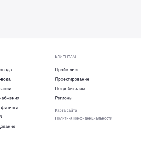
КЛИЕНТАМ
ровода
Прайс-лист
овода
Проектирование
ь, Боровский район,
зации
Потребителям
арк «Ворсино», 8-й Восточный
снабжения
Регионы
ровского, д. 6
 фитинги
Карта сайта
б
Политика конфиденциальности
дование