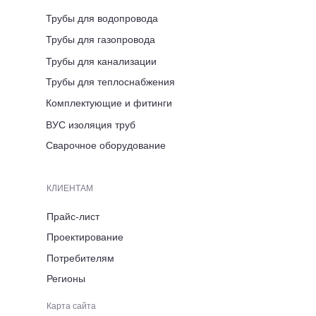
Трубы для водопровода
АДРЕС ПРЕДСТАВИТЕЛЬСТВА
Трубы для газопровода
Вологодская область,
г. Череповец, ул. Розы
Трубы для канализации
Люксембург, д. 7
Трубы для теплоснабжения
Комплектующие и фитинги
ВРЕМЯ РАБОТЫ
ВУС изоляция труб
ПН-ПТ 8:00-17:00
Сварочное оборудование
ТЕЛЕФОН
КЛИЕНТАМ
+7 (921) 053 5220
Прайс-лист
Проектирование
ЭЛЕКТРОННАЯ ПОЧТА
Потребителям
Регионы
immid35.pto@mail.ru
Карта сайта