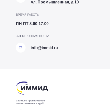
ул. Промышленная, д.10
ВРЕМЯ РАБОТЫ
ПН-ПТ 8:00-17:00
ТЕЛЕФОН ОТДЕЛА ПТО
ЭЛЕКТРОННАЯ ПОЧТА
+7 (8172) 20-20-63
info@immid.ru
Представительство в
Производство
Представительство в
ИммидСтрой
Производство в
СПб
в Соколе
Москве
Ворсино
Вологда
Завод по производству
АДРЕС
АДРЕС ПРЕДСТАВИТЕЛЬСТВА
АДРЕС
АДРЕС ПРЕДСТАВИТЕЛЬСТВА
полиэтиленовых труб
АДРЕС ПРЕДСТАВИТЕЛЬСТВА
Калужская область, Боровский