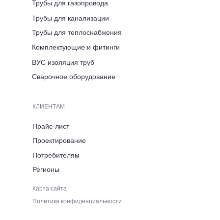
Трубы для газопровода
Вологодская область,
г. Череповец, ул. Розы
Трубы для канализации
Люксембург, д. 7
Трубы для теплоснабжения
Комплектующие и фитинги
ВРЕМЯ РАБОТЫ
ВУС изоляция труб
ПН-ПТ 8:00-17:00
Сварочное оборудование
ТЕЛЕФОН
КЛИЕНТАМ
+7 (921) 053 5220
Прайс-лист
Проектирование
ЭЛЕКТРОННАЯ ПОЧТА
Потребителям
Регионы
immid35.pto@mail.ru
Карта сайта
Политика конфиденциальности