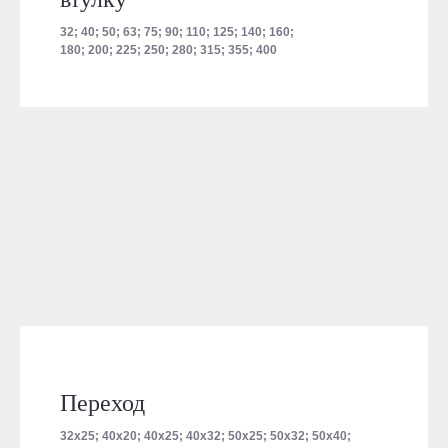
32; 40; 50; 63; 75; 90; 110; 125; 140; 160;
180; 200; 225; 250; 280; 315; 355; 400
Переход
32х25; 40х20; 40х25; 40х32; 50х25; 50х32; 50х40;