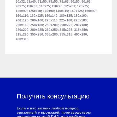
60х32; 63х40; 63х50; 75х50; 75х63; 90х50; 90х63;
90х75; 110х63; 110х75; 110х90; 125х63; 125х75;
125х90; 125х110; 140х90; 140х110; 140х125; 160х90;
160х110; 160х125; 160х140; 180х125; 180х160;
200х125; 200х160; 225х110; 225х160; 225х180;
250х160; 250х180; 250х200; 250х225; 280х180;
280х200; 280х225; 280х250; 315х225; 315х250;
315х280; 355х250; 355х280; 355х315; 400х280;
400х315
Получить консультацию
Если у вас возник любой вопрос,
связанный с продажей, производством
полимерных труб ПНД, или любыми