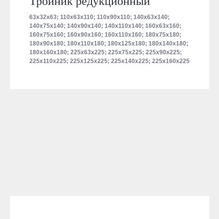
Тройник редукционный
63х32х63; 110х63х110; 110х90х110; 140х63х140;
140х75х140; 140х90х140; 140х110х140; 160х63х160;
160х75х160; 160х90х160; 160х110х160; 180х75х180;
180х90х180; 180х110х180; 180х125х180; 180х140х180;
180х160х180; 225х63х225; 225х75х225; 225х90х225;
225х110х225; 225х125х225; 225х140х225; 225х160х225