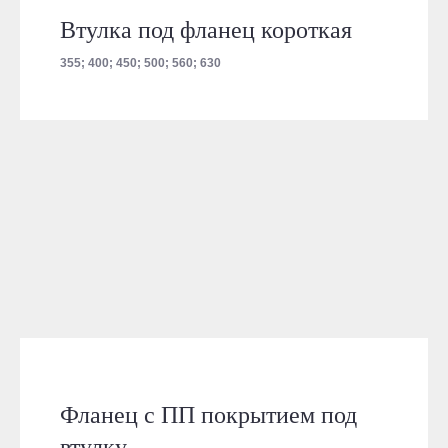
Втулка под фланец короткая
355; 400; 450; 500; 560; 630
Фланец с ПП покрытием под
втулку