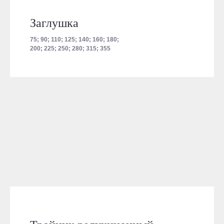
Заглушка
75; 90; 110; 125; 140; 160; 180;
200; 225; 250; 280; 315; 355