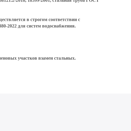
8121.2-2018, 18599-2001, стальная труба ГОСТ
ствляется в строгом соответствии с
380-2022 для систем водоснабжения.
леновых участков взамен стальных.