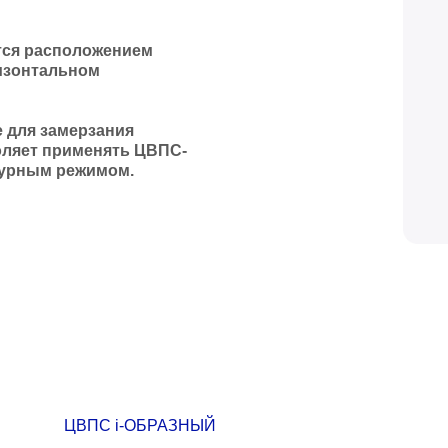
тся расположением
ризонтальном
 для замерзания
оляет применять ЦВПС-
атурным режимом.
ЦВПС i-ОБРАЗНЫЙ