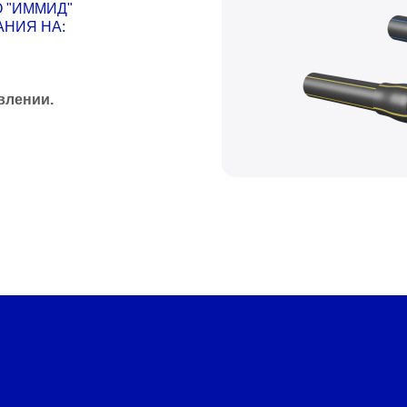
 "ИММИД"
НИЯ НА:
влении.