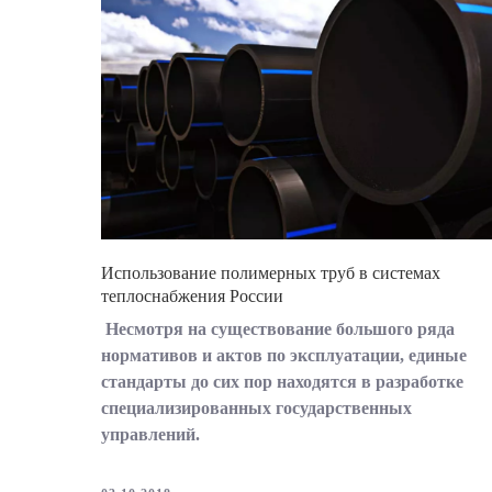
Использование полимерных труб в системах
теплоснабжения России
Несмотря на существование большого ряда
нормативов и актов по эксплуатации, единые
стандарты до сих пор находятся в разработке
специализированных государственных
управлений.