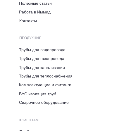
Полезные статьи
info@immid.ru
info@immidstroy.ru
Работа в Иммид
Контакты
Череповец
ПРОДУКЦИЯ
Трубы для водопровода
АДРЕС ПРЕДСТАВИТЕЛЬСТВА
Трубы для газопровода
Вологодская область,
г. Череповец, ул. Розы
Трубы для канализации
Люксембург, д. 7
Трубы для теплоснабжения
Комплектующие и фитинги
ВРЕМЯ РАБОТЫ
ВУС изоляция труб
ПН-ПТ 8:00-17:00
Сварочное оборудование
ТЕЛЕФОН
КЛИЕНТАМ
+7 (921) 053 5220