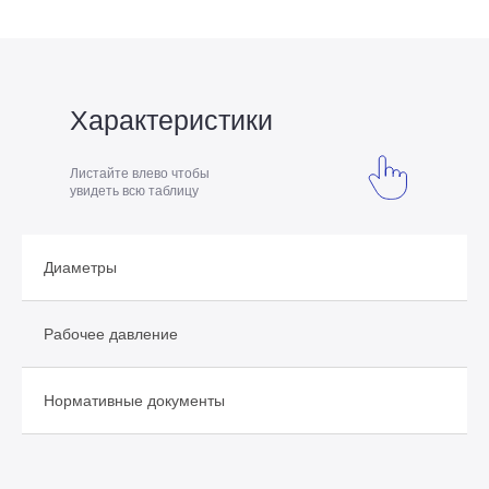
Характеристики
Листайте влево чтобы
увидеть всю таблицу
Диаметры
2
Рабочее давление
д
Нормативные документы
Г
д