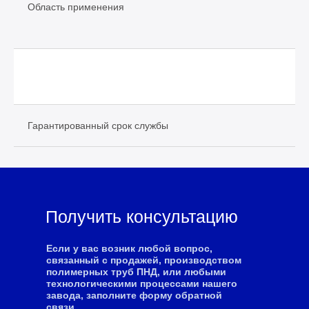
и
Область применения
п
б
в
н
Гарантированный срок службы
1
Получить консультацию
Если у вас возник любой вопрос,
связанный с продажей, производством
полимерных труб ПНД, или любыми
технологическими процессами нашего
завода, заполните форму обратной
связи