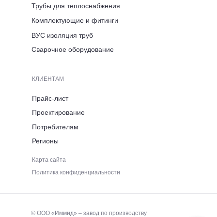
Люксембург, д. 7
Трубы для теплоснабжения
Комплектующие и фитинги
ВРЕМЯ РАБОТЫ
ВУС изоляция труб
ПН-ПТ 8:00-17:00
Сварочное оборудование
ТЕЛЕФОН
КЛИЕНТАМ
+7 (921) 053 5220
Прайс-лист
Проектирование
ЭЛЕКТРОННАЯ ПОЧТА
Потребителям
Регионы
immid35.pto@mail.ru
Карта сайта
Политика конфиденциальности
© ООО «Иммид» – завод по производству