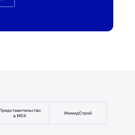
Представительство
ИммидСтрой
в МСК