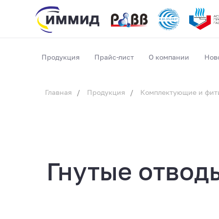
Прайс-лист
О компании
Нов
Продукция
Главная
/
Продукция
/
Комплектующие и фит
Гнутые отвод