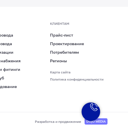
КЛИЕНТАМ
ровода
Прайс-лист
ровода
Проектирование
ь, Боровский район,
изации
Потребителям
арк «Ворсино», 8-й Восточный
снабжения
Регионы
ровского, д. 6
и фитинги
Карта сайта
уб
Политика конфиденциальности
удование
Разработка и продвижение