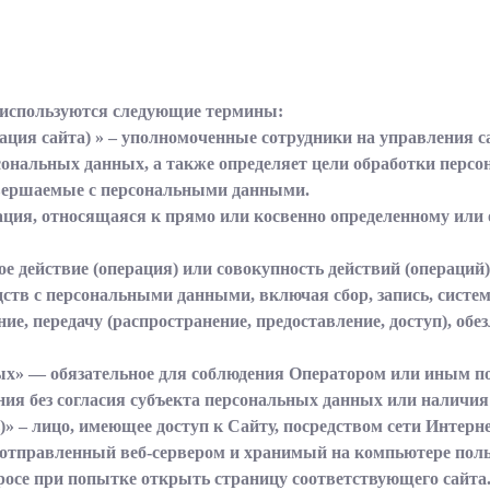
 используются следующие термины:
рация сайта) » – уполномоченные сотрудники на управления
сональных данных, а также определяет цели обработки перс
овершаемые с персональными данными.
ция, относящаяся к прямо или косвенно определенному или 
е действие (операция) или совокупность действий (операций
дств с персональными данными, включая сбор, запись, систем
ние, передачу (распространение, предоставление, доступ), обе
ных» — обязательное для соблюдения Оператором или иным 
ния без согласия субъекта персональных данных или наличия
ль)» – лицо, имеющее доступ к Сайту, посредством сети Интер
 отправленный веб-сервером и хранимый на компьютере поль
росе при попытке открыть страницу соответствующего сайта