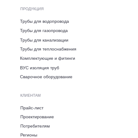
Череповец
ПРОДУКЦИЯ
Трубы для водопровода
АДРЕС ПРЕДСТАВИТЕЛЬСТВА
Трубы для газопровода
Вологодская область,
г. Череповец, ул. Розы
Трубы для канализации
Люксембург, д. 7
Трубы для теплоснабжения
Комплектующие и фитинги
ВРЕМЯ РАБОТЫ
ВУС изоляция труб
ПН-ПТ 8:00-17:00
Сварочное оборудование
ТЕЛЕФОН
КЛИЕНТАМ
+7 (921) 053 5220
Прайс-лист
Проектирование
ЭЛЕКТРОННАЯ ПОЧТА
Потребителям
Регионы
immid35.pto@mail.ru