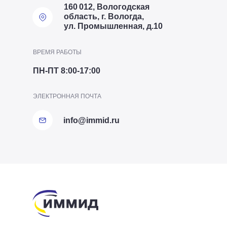
160 012, Вологодская
область, г. Вологда,
ул. Промышленная, д.10
ВРЕМЯ РАБОТЫ
ПН-ПТ 8:00-17:00
ТЕЛЕФОН ОТДЕЛА ПТО
ЭЛЕКТРОННАЯ ПОЧТА
+7 (8172) 20-20-63
info@immid.ru
Представительство в
Производство
Представительство в
ИммидСтрой
Производство в
СПб
в Соколе
Москве
Ворсино
Вологда