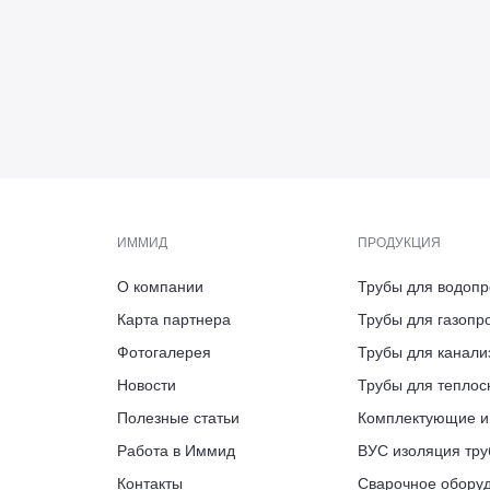
Пб
скве
ИММИД
ПРОДУКЦИЯ
О компании
Трубы для водоп
АДРЕС
ЭЛЕКТРОННАЯ ПОЧТА
ТЕЛЕФОН ПРИЁМНОЙ/ФАКС
ВРЕМЯ РАБОТЫ
Карта партнера
Трубы для газопр
Калужская област
ПН-ПТ 9:00-18:00
126, литера Б.,
 12, пом. 2206,
ppu@immid.ru
+7 (812) 244-16-14
Фотогалерея
Трубы для канали
АДРЕС ПРЕДСТАВИТЕЛЬСТВА
индустриальный п
ашня Федерация
нтик сити»
проезд
Новости
Трубы для тепло
г. Вологда, ул. Во
Полезные статьи
Комплектующие и
ВРЕМЯ РАБОТЫ
Работа в Иммид
ВУС изоляция тру
ПН-ПТ 8:00-17:00
ВРЕМЯ РАБОТЫ
Контакты
Сварочное обору