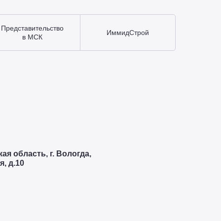
Представительство
ИммидСтрой
в МСК
ая область, г. Вологда,
, д.10