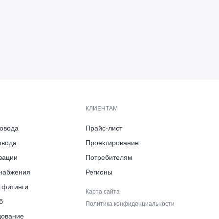
КЛИЕНТАМ
ровода
Прайс-лист
овода
Проектирование
ь, Боровский район,
зации
Потребителям
арк «Ворсино», 8-й Восточный
снабжения
Регионы
ровского, д. 6
 фитинги
Карта сайта
б
Политика конфиденциальности
дование