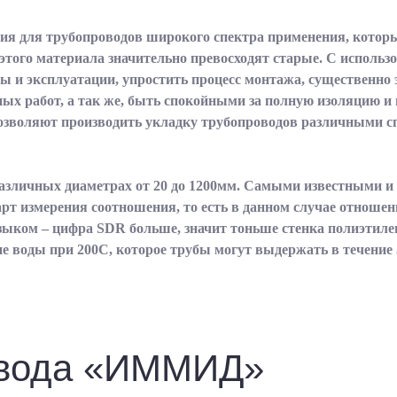
лия для трубопроводов широкого спектра применения, кото
того материала значительно превосходят старые. С использ
 и эксплуатации, упростить процесс монтажа, существенно э
ых работ, а так же, быть спокойными за полную изоляцию 
озволяют производить укладку трубопроводов различными 
азличных диаметрах от 20 до 1200мм. Самыми известными и
ндарт измерения соотношения, то есть в данном случае отнош
ком – цифра SDR больше, значит тоньше стенка полиэтилен
ие воды при 200С, которое трубы могут выдержать в течение 
авода «ИММИД»