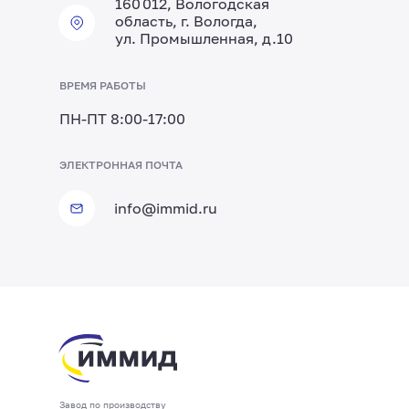
160 012, Вологодская
область, г. Вологда,
ул. Промышленная, д.10
ВРЕМЯ РАБОТЫ
ПН-ПТ 8:00-17:00
ТЕЛЕФОН ОТДЕЛА ПТО
ЭЛЕКТРОННАЯ ПОЧТА
+7 (8172) 20-20-63
info@immid.ru
Представительство
Производство
Представительство
ИммидСтрой
Производство
в СПб
в Соколе
в Москве
в Ворсино
Вологда
Завод по производству