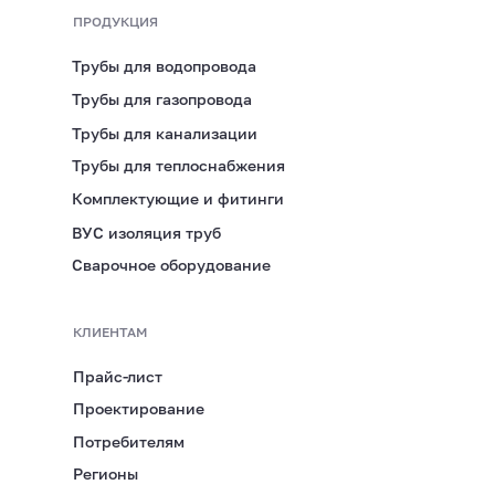
Череповец
ПРОДУКЦИЯ
Трубы для водопровода
АДРЕС ПРЕДСТАВИТЕЛЬСТВА
Трубы для газопровода
Вологодская область,
г. Череповец, ул. Розы
Трубы для канализации
Люксембург, д. 7
Трубы для теплоснабжения
Комплектующие и фитинги
ВРЕМЯ РАБОТЫ
ВУС изоляция труб
ПН-ПТ 8:00-17:00
Сварочное оборудование
ТЕЛЕФОН
КЛИЕНТАМ
+7 (921) 053 5220
Прайс-лист
Проектирование
ЭЛЕКТРОННАЯ ПОЧТА
Потребителям
Регионы
immid35.pto@mail.ru