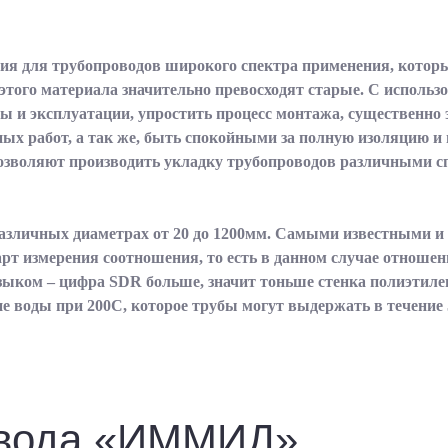
лия для трубопроводов широкого спектра применения, кото
того материала значительно превосходят старые. С использ
 и эксплуатации, упростить процесс монтажа, существенно э
ых работ, а так же, быть спокойными за полную изоляцию 
озволяют производить укладку трубопроводов различными 
азличных диаметрах от 20 до 1200мм. Самыми известными и
ндарт измерения соотношения, то есть в данном случае отнош
ком – цифра SDR больше, значит тоньше стенка полиэтилен
ие воды при 200С, которое трубы могут выдержать в течение 
авода «ИММИД»