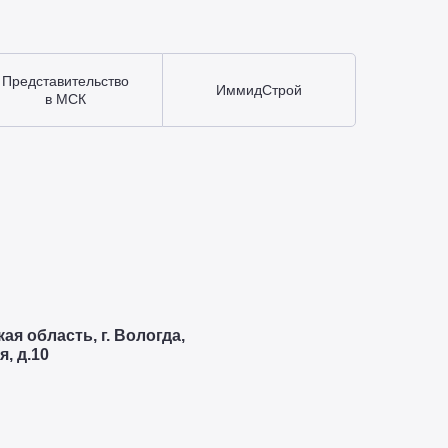
Представительство
ИммидСтрой
в МСК
ая область, г. Вологда,
, д.10