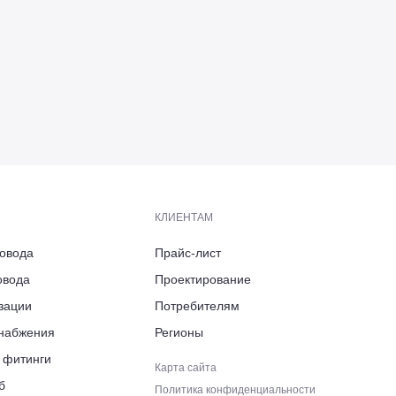
КЛИЕНТАМ
ровода
Прайс-лист
овода
Проектирование
ь, Боровский район,
зации
Потребителям
арк «Ворсино», 8-й Восточный
снабжения
Регионы
ровского, д. 6
 фитинги
Карта сайта
б
Политика конфиденциальности