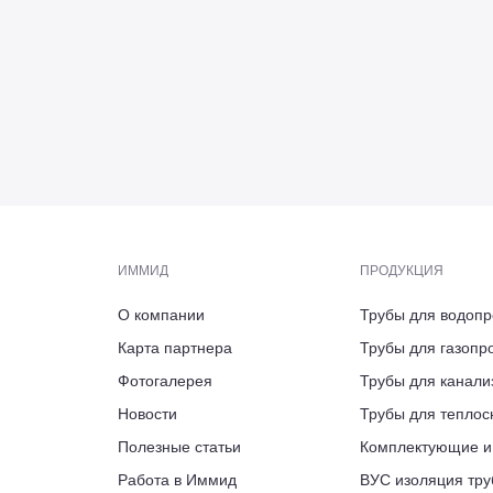
Пб
скве
ИММИД
ПРОДУКЦИЯ
О компании
Трубы для водоп
АДРЕС
ЭЛЕКТРОННАЯ ПОЧТА
ТЕЛЕФОН ПРИЁМНОЙ/ФАКС
ВРЕМЯ РАБОТЫ
Карта партнера
Трубы для газопр
Калужская област
ПН-ПТ 9:00-18:00
126, литера Б.,
 12, пом. 2206,
ppu@immid.ru
+7 (812) 244-16-14
Фотогалерея
Трубы для канали
АДРЕС ПРЕДСТАВИТЕЛЬСТВА
индустриальный п
ашня Федерация
нтик сити»
проезд
Новости
Трубы для тепло
г. Вологда, ул. Во
Полезные статьи
Комплектующие и
ВРЕМЯ РАБОТЫ
Работа в Иммид
ВУС изоляция тру
ПН-ПТ 8:00-17:00