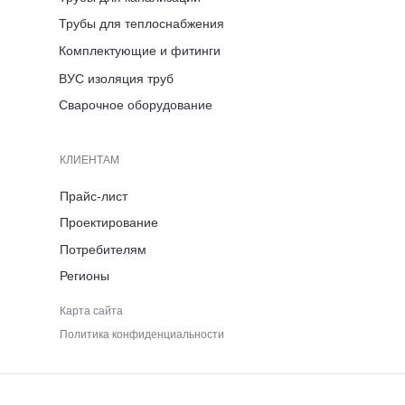
Люксембург, д. 7
Трубы для теплоснабжения
Комплектующие и фитинги
ВРЕМЯ РАБОТЫ
ВУС изоляция труб
ПН-ПТ 8:00-17:00
Сварочное оборудование
ТЕЛЕФОН
КЛИЕНТАМ
+7 (921) 053 5220
Прайс-лист
Проектирование
ЭЛЕКТРОННАЯ ПОЧТА
Потребителям
Регионы
immid35.pto@mail.ru
Карта сайта
Политика конфиденциальности