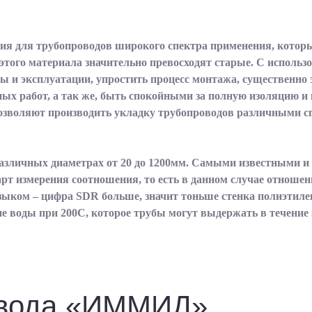
лия для трубопроводов широкого спектра применения, кото
того материала значительно превосходят старые. С использ
 и эксплуатации, упростить процесс монтажа, существенно э
ых работ, а так же, быть спокойными за полную изоляцию 
озволяют производить укладку трубопроводов различными 
азличных диаметрах от 20 до 1200мм. Самыми известными и
ндарт измерения соотношения, то есть в данном случае отнош
ком – цифра SDR больше, значит тоньше стенка полиэтилен
ие воды при 200С, которое трубы могут выдержать в течение 
авода «ИММИД»