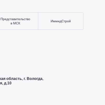
Представительство
ИммидСтрой
в МСК
ая область, г. Вологда,
, д.10