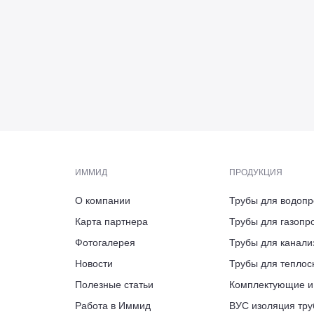
Пб
скве
ИММИД
ПРОДУКЦИЯ
О компании
Трубы для водоп
АДРЕС
ЭЛЕКТРОННАЯ ПОЧТА
ТЕЛЕФОН ПРИЁМНОЙ/ФАКС
ВРЕМЯ РАБОТЫ
Карта партнера
Трубы для газопр
Калужская област
ПН-ПТ 9:00-18:00
126, литера Б.,
 12, пом. 2206,
ppu@immid.ru
+7 (812) 244-16-14
Фотогалерея
Трубы для канали
АДРЕС ПРЕДСТАВИТЕЛЬСТВА
индустриальный п
ашня Федерация
нтик сити»
проезд
Новости
Трубы для тепло
г. Вологда, ул. Во
Полезные статьи
Комплектующие и
ВРЕМЯ РАБОТЫ
Работа в Иммид
ВУС изоляция тру
ПН-ПТ 8:00-17:00