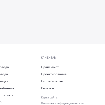
КЛИЕНТАМ
ровода
Прайс-лист
овода
Проектирование
ь, Боровский район,
зации
Потребителям
арк «Ворсино», 8-й Восточный
снабжения
Регионы
ровского, д. 6
 фитинги
Карта сайта
б
Политика конфиденциальности