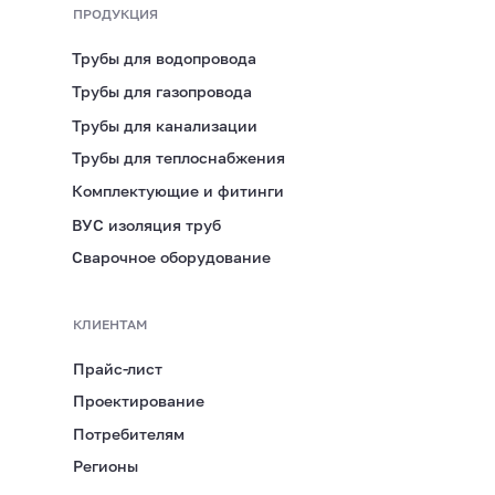
Череповец
ПРОДУКЦИЯ
Трубы для водопровода
АДРЕС ПРЕДСТАВИТЕЛЬСТВА
Трубы для газопровода
Вологодская область,
г. Череповец, ул. Розы
Трубы для канализации
Люксембург, д. 7
Трубы для теплоснабжения
Комплектующие и фитинги
ВРЕМЯ РАБОТЫ
ВУС изоляция труб
ПН-ПТ 8:00-17:00
Сварочное оборудование
ТЕЛЕФОН
КЛИЕНТАМ
+7 (921) 053 5220
Прайс-лист
Проектирование
ЭЛЕКТРОННАЯ ПОЧТА
Потребителям
Регионы
immid35.pto@mail.ru