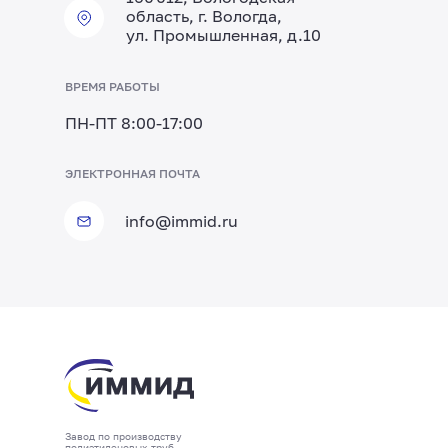
область, г. Вологда,
ул. Промышленная, д.10
ВРЕМЯ РАБОТЫ
ПН-ПТ 8:00-17:00
ТЕЛЕФОН ОТДЕЛА ПТО
ЭЛЕКТРОННАЯ ПОЧТА
+7 (8172) 20-20-63
info@immid.ru
Представительство
Производство
Представительство
ИммидСтрой
Производство
в СПб
в Соколе
в Москве
в Ворсино
Вологда
Завод по производству
АДРЕС
АДРЕС ПРЕДСТАВИТЕЛЬСТВА
АДРЕС
АДРЕС ПРЕДСТАВИТЕЛЬСТВА
полиэтиленовых труб