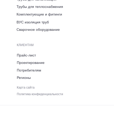
Люксембург, д. 7
Трубы для теплоснабжения
Комплектующие и фитинги
ВРЕМЯ РАБОТЫ
ВУС изоляция труб
ПН-ПТ 8:00-17:00
Сварочное оборудование
ТЕЛЕФОН
КЛИЕНТАМ
+7 (921) 053 5220
Прайс-лист
Проектирование
ЭЛЕКТРОННАЯ ПОЧТА
Потребителям
Регионы
immid35.pto@mail.ru
Карта сайта
Политика конфиденциальности