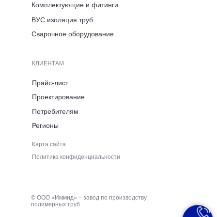
Комплектующие и фитинги
ВРЕМЯ РАБОТЫ
ВУС изоляция труб
ПН-ПТ 8:00-17:00
Сварочное оборудование
ТЕЛЕФОН
КЛИЕНТАМ
+7 (921) 053 5220
Прайс-лист
Проектирование
ЭЛЕКТРОННАЯ ПОЧТА
Потребителям
Регионы
immid35.pto@mail.ru
Карта сайта
Политика конфиденциальности
© ООО «Иммид» – завод по производству
полимерных труб