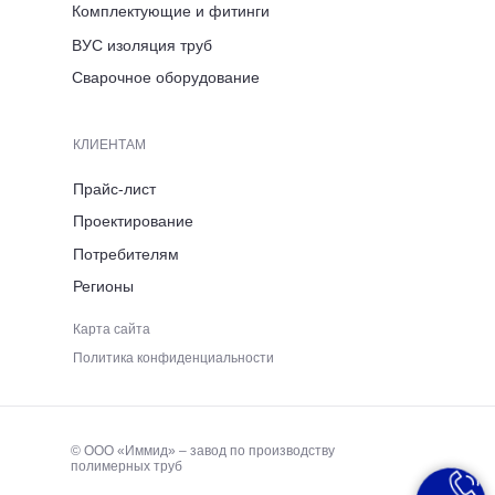
Комплектующие и фитинги
ВРЕМЯ РАБОТЫ
ВУС изоляция труб
ПН-ПТ 8:00-17:00
Сварочное оборудование
ТЕЛЕФОН
КЛИЕНТАМ
+7 (921) 053 5220
Прайс-лист
Проектирование
ЭЛЕКТРОННАЯ ПОЧТА
Потребителям
Регионы
immid35.pto@mail.ru
Карта сайта
Политика конфиденциальности
© ООО «Иммид» – завод по производству
полимерных труб