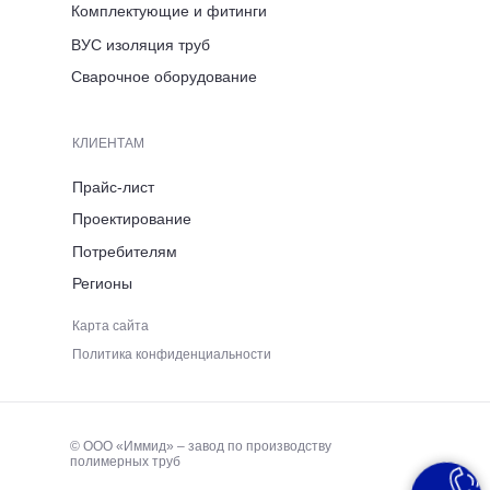
Комплектующие и фитинги
ВРЕМЯ РАБОТЫ
ВУС изоляция труб
ПН-ПТ 8:00-17:00
Сварочное оборудование
ТЕЛЕФОН
КЛИЕНТАМ
+7 (921) 053 5220
Прайс-лист
Проектирование
ЭЛЕКТРОННАЯ ПОЧТА
Потребителям
Регионы
immid35.pto@mail.ru
Карта сайта
Политика конфиденциальности
© ООО «Иммид» – завод по производству
полимерных труб