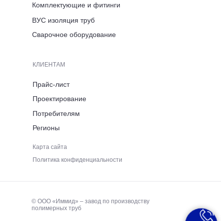
Комплектующие и фитинги
ВРЕМЯ РАБОТЫ
ВУС изоляция труб
ПН-ПТ 8:00-17:00
Сварочное оборудование
ТЕЛЕФОН
КЛИЕНТАМ
+7 (921) 053 5220
Прайс-лист
Проектирование
ЭЛЕКТРОННАЯ ПОЧТА
Потребителям
Регионы
immid35.pto@mail.ru
Карта сайта
Политика конфиденциальности
© ООО «Иммид» – завод по производству
полимерных труб