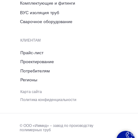
Комплектующие и фитинги
ВРЕМЯ РАБОТЫ
ВУС изоляция труб
ПН-ПТ 8:00-17:00
Сварочное оборудование
ТЕЛЕФОН
КЛИЕНТАМ
+7 (921) 053 5220
Прайс-лист
Проектирование
ЭЛЕКТРОННАЯ ПОЧТА
Потребителям
Регионы
immid35.pto@mail.ru
Карта сайта
Политика конфиденциальности
© ООО «Иммид» – завод по производству
полимерных труб